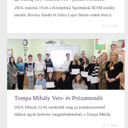
2024. március 19-én a Középfokú Sportiskola III.SM osztály
tanulói, Kovács Aladár és Szűcs Lajos Simon vettek részt a
,,Poznaj slovenskú reč“ verseny járási fordulóján. Szűcs Lajos
25. 3. 2024
Simon a kiváló harmadik helyet szerezte meg, így ő
továbbjutott a kerületi fordulóba, amelyet 2024. április 17-én
rendeznek majd meg. Az eredményhez gratulálunk, további
sikert kívánunk.
Tompa Mihály Vers- és Prózamondó
Verseny
2024. február 22-én rendeztük meg az irodalomszerető
diákok egyik kedvenc megmérettetetését, a Tompa Mihály
Vers- és Prózamondó Verseny iskolai fordulóját. Tizennégy
28. 2. 2024