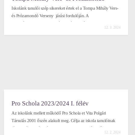
Verseny
Iskolánk tanulói szép sikereket értek el a Tompa Mihály Vers-
és Prózamondó Verseny járási fordulóján. A
szavalóversenyen 10 tanuló vett részt . Németh Levente az 1.
12. 3. 2024
helyen végzett, Kürthy Réka 3. lett próza kategóriában.
Továbbjutott még Bíró Bulcsú, Bíró Leila, Csápai Balázs
Rudolf, Győri Jázmin, Perleczky Balázs. Sikeresen szerepelt
Navrátil Alexandra,Veres Vanessa, Győri Vivien.
Mindannyiuknak gratulálunk, további szép eredményeket
kívánunk a folytatásban!
Pro Schola 2023/2024 I. félév
Az iskolánk mellett működő Pro Schola et Vita Polgári
Társulás 2001 őszén alakult meg. Célja az iskola tanulóinak
támogatása. A társulás anyagi eszközeit az adófizetők
12. 2. 2024