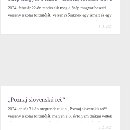
2024. február 22-én rendeztük meg a Szép magyar beszéd
verseny iskolai fordulóját. Versenyzőinknek egy ismert és egy
ismeretlen szöveget kellett megfelelő hanglejtéssel, jó
1. 3. 2024
kiejtéssel felolvasniuk, ill. egy konkrét szövegalkotási
feladatot kellett megoldaniuk. Diákjaink felkészültek és
rendkívül kreatívak voltak. A továbbjutók: Kürthy Réka II.SM
(Középfokú Sportiskola), Németh Levente III.B
(Vidékfejlesztési Szakközépiskola) képviselték iskolánkat a
megyei fordulóban. Minden résztvevőnek köszönjük az
odaadó hozzáállást!
„Poznaj slovenskú reč“
2024.január 31-én megrendeztük a „Poznaj slovenskú reč“
verseny iskolai fordulóját, melyen a 3. évfolyam diákjai vettek
részt. Mind a 9 versenyző győzni akart, a négytagú zsűrinek
2. 2. 2024