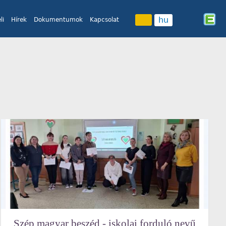
hu
li
Hírek
Dokumentumok
Kapcsolat
Szép magyar beszéd - iskolai forduló nevű