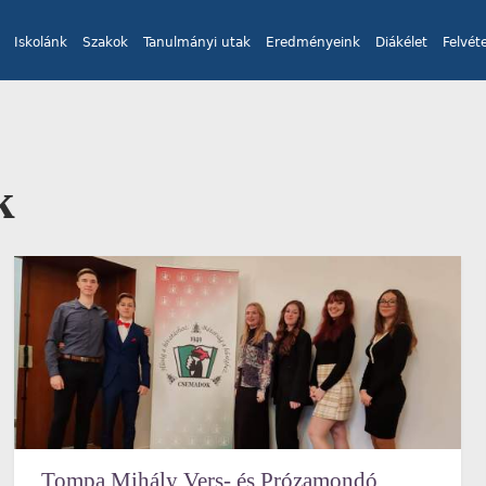
Iskolánk
Szakok
Tanulmányi utak
Eredményeink
Diákélet
Felvéte
k
Tompa Mihály Vers- és Prózamondó