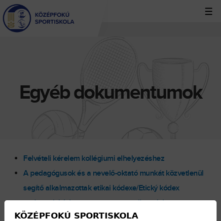
Jump
to
navigation
Back
to
top
Egyéb dokumentumok
Felvételi kérelem kollégiumi elhelyezéshez
A pedagógusok és a nevelő-oktató munkát közvetlenül
segítő alkalmazottak etikai kódexe/Etický kódex
pedagogických zamestnancov a odborných
KÖZÉPFOKÚ SPORTISKOLA
zamestnancov/