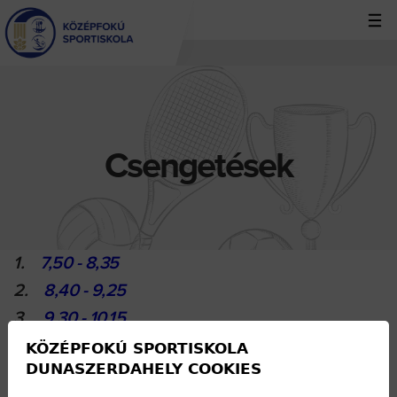
Jump
to
navigation
Back
to
top
Csengetések
1.
7,50 - 8,35
2.
8,40 - 9,25
3.
9,30 - 10,15
4.
10,30 - 11,15
KÖZÉPFOKÚ SPORTISKOLA
DUNASZERDAHELY COOKIES
5.
11,20 - 12,05