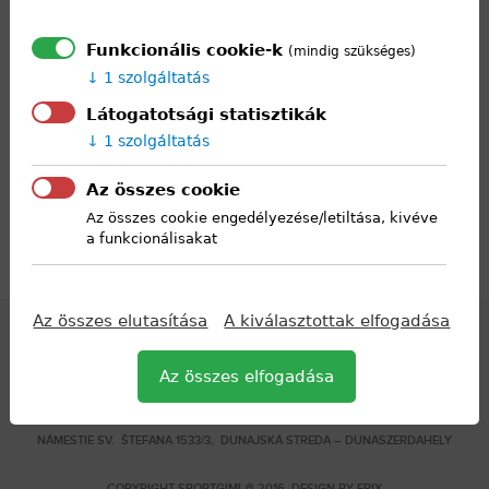
6.
12,20 - 13,05
7.
13,35 - 14,20
Funkcionális cookie-k
(mindig szükséges)
8.
14,25 - 15,10
1 szolgáltatás
Látogatotsági statisztikák
1 szolgáltatás
Az összes cookie
Az összes cookie engedélyezése/letiltása, kivéve
a funkcionálisakat
Az összes elutasítása
A kiválasztottak elfogadása
Az összes elfogadása
STREDNÁ ŠPORTOVÁ ŠKOLA S VYUČOVACÍM JAZYKOM MAĎARSKÝM –
KÖZÉPFOKÚ SPORTISKOLA,
NÁMESTIE SV. ŠTEFANA 1533/3, DUNAJSKÁ STREDA – DUNASZERDAHELY
COPYRIGHT SPORTGIMI @ 2016 DESIGN BY
EPIX