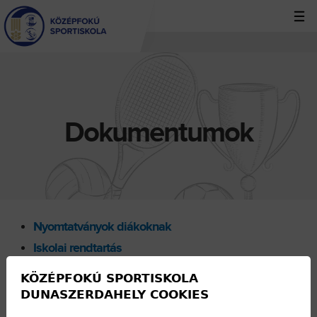
Jump
to
navigation
Back
to
top
Dokumentumok
Nyomtatványok diákoknak
Iskolai rendtartás
Egyéb dokumentumok
KÖZÉPFOKÚ SPORTISKOLA
DUNASZERDAHELY COOKIES