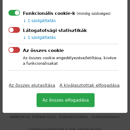
Funkcionális cookie-k
(mindig szükséges)
1 szolgáltatás
Látogatotsági statisztikák
1 szolgáltatás
Az összes cookie
Az összes cookie engedélyezése/letiltása, kivéve
a funkcionálisakat
Az összes elutasítása
A kiválasztottak elfogadása
Az összes elfogadása
STREDNÁ ŠPORTOVÁ ŠKOLA S VYUČOVACÍM JAZYKOM MAĎARSKÝM –
KÖZÉPFOKÚ SPORTISKOLA,
NÁMESTIE SV. ŠTEFANA 1533/3, DUNAJSKÁ STREDA – DUNASZERDAHELY
COPYRIGHT SPORTGIMI @ 2016 DESIGN BY
EPIX