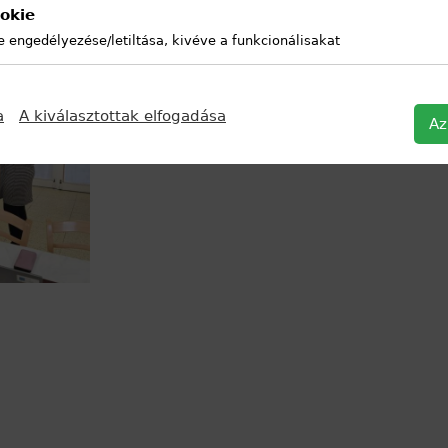
okie
e engedélyezése/letiltása, kivéve a funkcionálisakat
a
A kiválasztottak elfogadása
Az