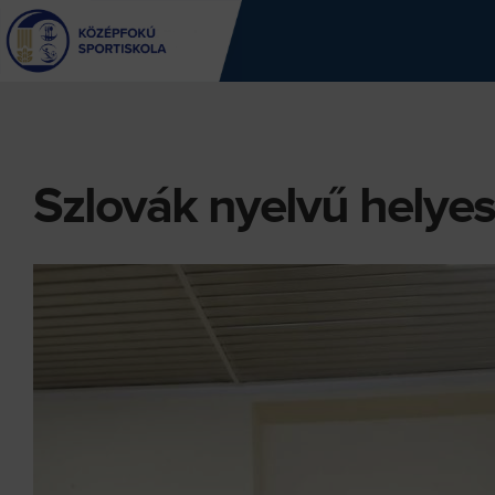
Jump
to
navigation
Szlovák nyelvű helyes
Back
to
top