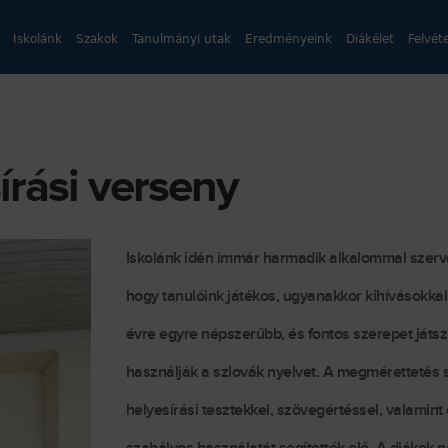
Iskolánk
Szakok
Tanulmányi utak
Eredményeink
Diákélet
Felvéte
írási verseny
Iskolánk idén immár harmadik alkalommal szerve
hogy tanulóink játékos, ugyanakkor kihívásokkal 
évre egyre népszerűbb, és fontos szerepet játs
használják a szlovák nyelvet. A megmérettetés s
helyesírási tesztekkel, szövegértéssel, valamint