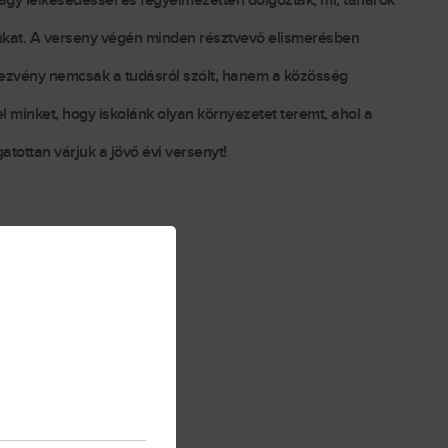
nagy lelkesedéssel és fegyelmezetten dolgoztak, mi, tanárok
ásukat. A verseny végén minden résztvevő elismerésben
ndezvény nemcsak a tudásról szólt, hanem a közösség
el minket, hogy iskolánk olyan környezetet teremt, ahol a
tottan várjuk a jövő évi versenyt!