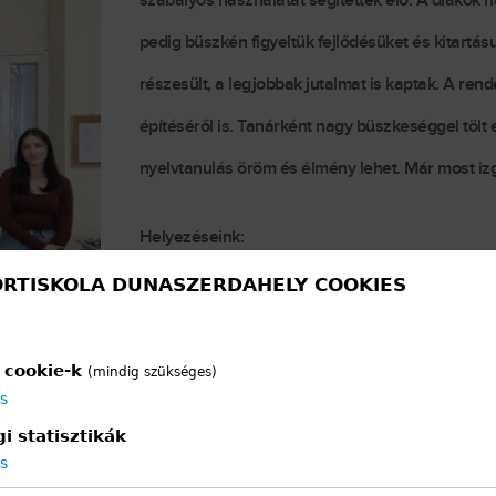
szabályos használatát segítették elő. A diákok 
pedig büszkén figyeltük fejlődésüket és kitart
részesült, a legjobbak jutalmat is kaptak. A re
építéséről is. Tanárként nagy büszkeséggel tölt 
nyelvtanulás öröm és élmény lehet. Már most izga
Helyezéseink:
RTISKOLA DUNASZERDAHELY COOKIES
hely: Csölle Tamara, Riška Anna Vivien – II.B
hely: Salanič Linda, Majoros Dániel – III.SM
 cookie-k
(mindig szükséges)
hely: Vass Noel, Ignaták Dorián – I.A
ás
i statisztikák
Gratulálunk!
ás