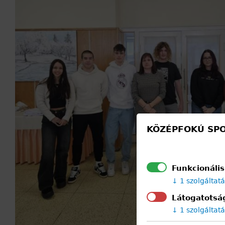
KÖZÉPFOKÚ SPO
Funkcionális
1 szolgáltat
Látogatotság
1 szolgáltat