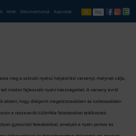
hu
li
Hírek
Dokumentumok
Kapcsolat
zte meg a szlovák nyelvű helyesírási versenyt, melynek célja,
teli módon fejlesszék nyelvi készségeiket. A verseny évről
zik abban, hogy diákjaink magabiztosabban és tudatosabban
orán a résztvevők különféle feladatokkal találkoztak:
 olyan gyakorlati feladatokkal, amelyek a nyelv pontos és