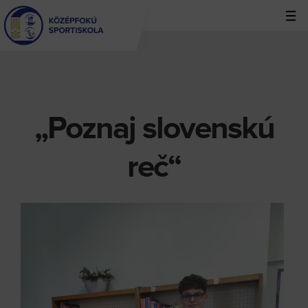
Jump
to
navigation
„Poznaj slovenskú
Back
to
top
reč“