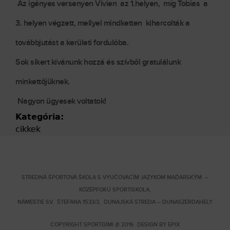
Az igényes versenyen Vivien az 1.helyen, míg Tobias a
3. helyen végzett, mellyel mindketten kiharcolták a
továbbjutást a kerületi fordulóba.
Sok sikert kívánunk hozzá és szívből gratulálunk
minkettőjüknek.
Nagyon ügyesek voltatok!
Kategória:
cikkek
STREDNÁ ŠPORTOVÁ ŠKOLA S VYUČOVACÍM JAZYKOM MAĎARSKÝM –
KÖZÉPFOKÚ SPORTISKOLA,
NÁMESTIE SV. ŠTEFANA 1533/3, DUNAJSKÁ STREDA – DUNASZERDAHELY
COPYRIGHT SPORTGIMI @ 2016 DESIGN BY
EPIX