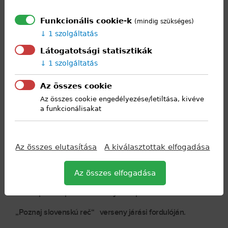
Funkcionális cookie-k
(mindig szükséges)
1 szolgáltatás
Látogatotsági statisztikák
1 szolgáltatás
Az összes cookie
Az összes cookie engedélyezése/letiltása, kivéve
a funkcionálisakat
Az összes elutasítása
A kiválasztottak elfogadása
2026. március 11-én
Lábodi Vivien és Hegedűs Tobias,
Az összes elfogadása
a Középfokú Sportiskola diákjai képviselték iskolánkat a
„Poznaj slovenskú reč“ verseny járási fordulóján.