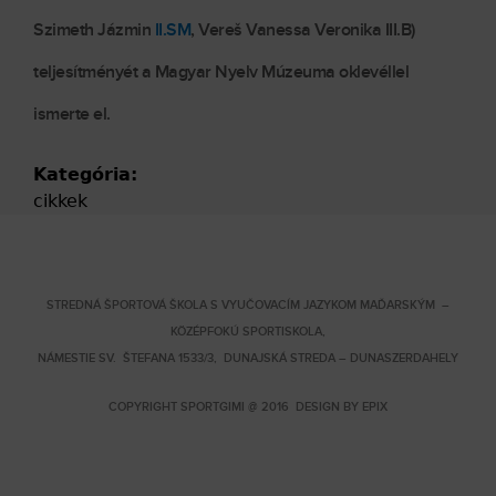
Szimeth Jázmin
II.SM
, Vereš Vanessa Veronika III.B)
teljesítményét a Magyar Nyelv Múzeuma oklevéllel
ismerte el.
Kategória:
cikkek
STREDNÁ ŠPORTOVÁ ŠKOLA S VYUČOVACÍM JAZYKOM MAĎARSKÝM –
KÖZÉPFOKÚ SPORTISKOLA,
NÁMESTIE SV. ŠTEFANA 1533/3, DUNAJSKÁ STREDA – DUNASZERDAHELY
COPYRIGHT SPORTGIMI @ 2016 DESIGN BY
EPIX