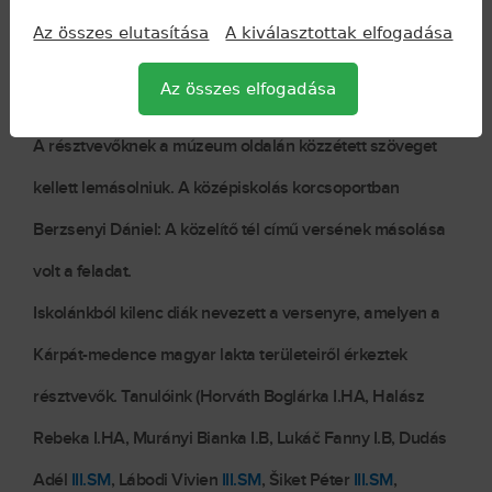
fejlesztésében is jelentős szerepet játszik. Örömteli látni,
Az összes elutasítása
A kiválasztottak elfogadása
hogy vannak még diákok, akik igényesen, szépen és
Az összes elfogadása
gondosan vetik papírra gondolataikat.
A résztvevőknek a múzeum oldalán közzétett szöveget
kellett lemásolniuk. A középiskolás korcsoportban
Berzsenyi Dániel: A közelítő tél című versének másolása
volt a feladat.
Iskolánkból kilenc diák nevezett a versenyre, amelyen a
Kárpát-medence magyar lakta területeiről érkeztek
résztvevők. Tanulóink (Horváth Boglárka I.HA, Halász
Rebeka I.HA, Murányi Bianka I.B, Lukáč Fanny I.B, Dudás
Adél
III.SM
, Lábodi Vivien
III.SM
, Šiket Péter
III.SM
,