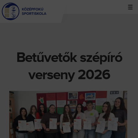
Jump
to
navigation
Betűvetők szépíró
Back
to
top
verseny 2026