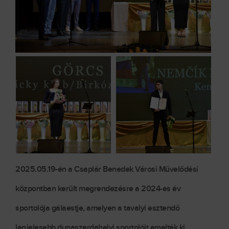
2025.05.19-én a Csaplár Benedek Városi Művelődési
központban került megrendezésre a 2024-es év
sportolója gálaestje, amelyen a tavalyi esztendő
legjelesebb dunaszerdahelyi sportolóit emelték ki