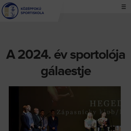
Jump
to
navigation
A 2024. év sportolója
Back
to
top
gálaestje