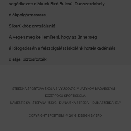
segédkezett diákunk Bíró Bulcsú, Dunazerdahely
diákpolgármestere.
Sikerükhöz gratulálunk!
A végén meg kell említeni, hogy az ünnepség
állófogadásán a felszolgálást iskolánk hotelakadémiás
diákjai biztosították.
STREDNÁ ŠPORTOVÁ ŠKOLA S VYUČOVACÍM JAZYKOM MAĎARSKÝM –
KÖZÉPFOKÚ SPORTISKOLA,
NÁMESTIE SV. ŠTEFANA 1533/3, DUNAJSKÁ STREDA – DUNASZERDAHELY
COPYRIGHT SPORTGIMI @ 2016 DESIGN BY
EPIX