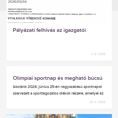
Back
to
top
Pályázati felhívás az igazgatói
munkakör betöltésére
3. 8. 2026
Olimpiai sportnap és megható búcsú
az iskolaalapítóktól
Iskolánk 2026. június 25-én nagyszabású sportnapot
szervezett a sporttagozatos diákok részére, amellyel az
újkori olimpiai játékok megalakulásának (1896. június
26. 6. 2026
23.) évfordulója előtt tisztelegtünk. A rendezvény
fényét emelte, hogy elfogadták a meghívást a