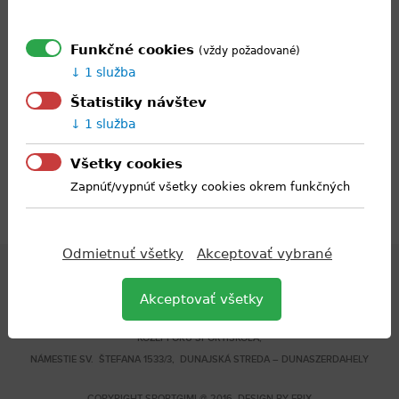
Funkčné cookies
(vždy požadované)
1 služba
Štatistiky návštev
1 služba
Všetky cookies
Zapnúť/vypnúť všetky cookies okrem funkčných
Odmietnuť všetky
Akceptovať vybrané
Akceptovať všetky
STREDNÁ ŠPORTOVÁ ŠKOLA S VYUČOVACÍM JAZYKOM MAĎARSKÝM –
KÖZÉPFOKÚ SPORTISKOLA,
NÁMESTIE SV. ŠTEFANA 1533/3, DUNAJSKÁ STREDA – DUNASZERDAHELY
COPYRIGHT SPORTGIMI @ 2016 DESIGN BY
EPIX