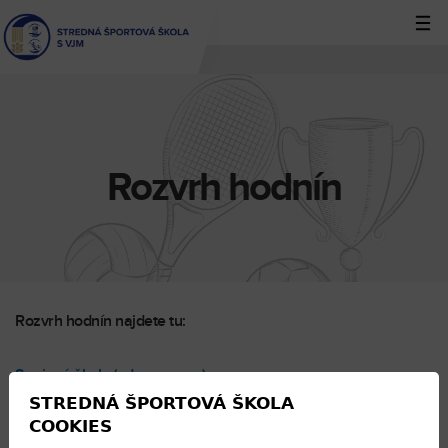
Jump
to
navigation
Back
to
top
Rozvrh hodnín
Rozvrh hodnín najdete tu:
Spojená škola (edupage.org)
STREDNÁ ŠPORTOVÁ ŠKOLA
COOKIES